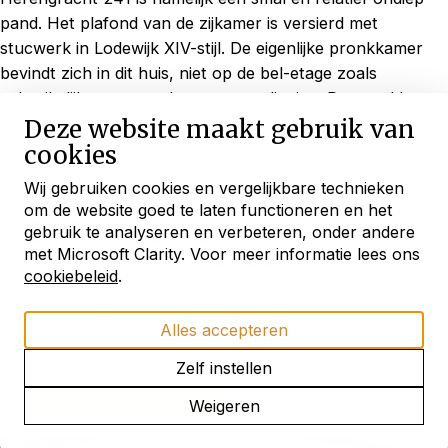
pand. Het plafond van de zijkamer is versierd met
stucwerk in Lodewijk XIV-stijl. De eigenlijke pronkkamer
bevindt zich in dit huis, niet op de bel-etage zoals
gebruikelijk, maar op de eerste verdieping. De pronkkamer
heeft een omgaande lambrisering, getimmerde wand en
Deze website maakt gebruik van
een omlijsting voor schilderingen boven de deuropeningen
cookies
(of bovendeurstukken) die helaas niet bewaard zijn
Wij gebruiken cookies en vergelijkbare technieken
gebleven. De plafondschildering is wel bewaard. Het
om de website goed te laten functioneren en het
plafond is in de hoeken gedecoreerd met stucwerk dat de
Blijf ontdekken
gebruik te analyseren en verbeteren, onder andere
vier seizoenen verbeeld door gevleugelde kinderfiguurtjes
met Microsoft Clarity. Voor meer informatie lees ons
met onze maandelijkse
nieuwsbrief
(putti). Op de schildering in het midden is Flora, de godin
cookiebeleid
.
van de lente en bloemen, afgebeeld. Het is waarschijnlijk
Verhalen uit bijzondere monumenten
geschilderd door Jurrian Buttner (die ook de
Alles accepteren
Activiteiten en openstellingen
plafondschildering in
Huis Bartolotti
heeft gemaakt) in
Actueel huuraanbod
Zelf instellen
olieverf op stuc. Deze combinatie is ongebruikelijk: in
Nederland zijn er maar drie bewaard gebleven.
ONTVANG DE NIEUWSBRIEF
Weigeren