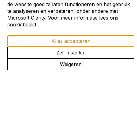
€ 728,-
de website goed te laten functioneren en het gebruik
Boek nu
14-08-2026
16-08-2026
Blijf ontdekken
te analyseren en verbeteren, onder andere met
Microsoft Clarity. Voor meer informatie lees ons
met onze maandelijkse
nieuwsbrief
cookiebeleid
.
Verhalen uit bijzondere monumenten
9,8
Alles accepteren
Activiteiten en openstellingen
Actueel huuraanbod
Zelf instellen
ONTVANG DE NIEUWSBRIEF
Weigeren
Huis Tichelaar I&II