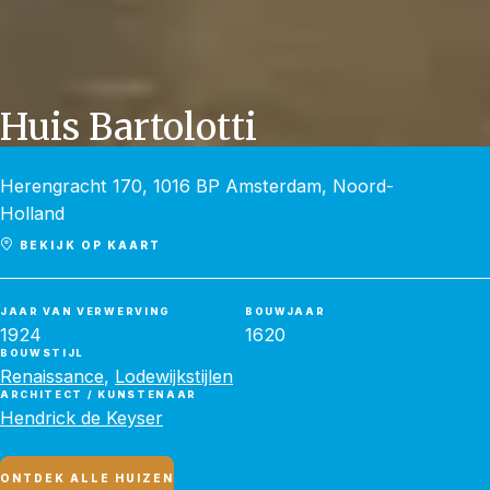
Huis Bartolotti
Herengracht 170, 1016 BP Amsterdam, Noord-
Holland
BEKIJK OP KAART
JAAR VAN VERWERVING
BOUWJAAR
1924
1620
BOUWSTIJL
Renaissance
,
Lodewijkstijlen
ARCHITECT / KUNSTENAAR
Hendrick de Keyser
ONTDEK ALLE HUIZEN