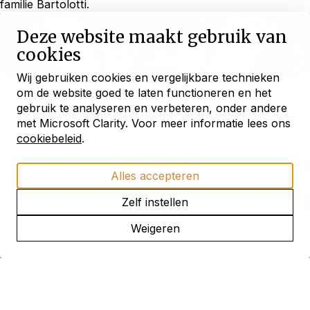
familie Bartolotti.
Deze website maakt gebruik van
cookies
Wij gebruiken cookies en vergelijkbare technieken
om de website goed te laten functioneren en het
Blijf ontdekken
gebruik te analyseren en verbeteren, onder andere
met Microsoft Clarity. Voor meer informatie lees ons
met onze maandelijkse
nieuwsbrief
cookiebeleid
.
Verhalen uit bijzondere monumenten
Alles accepteren
Activiteiten en openstellingen
Actueel huuraanbod
Zelf instellen
ONTVANG DE NIEUWSBRIEF
Weigeren