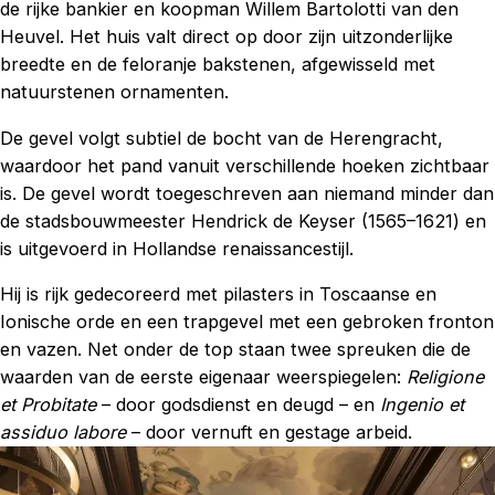
de rijke bankier en koopman Willem Bartolotti van den
Heuvel. Het huis valt direct op door zijn uitzonderlijke
breedte en de feloranje bakstenen, afgewisseld met
natuurstenen ornamenten.
De gevel volgt subtiel de bocht van de Herengracht,
waardoor het pand vanuit verschillende hoeken zichtbaar
is. De gevel wordt toegeschreven aan niemand minder dan
de stadsbouwmeester Hendrick de Keyser (1565–1621) en
is uitgevoerd in Hollandse renaissancestijl.
Hij is rijk gedecoreerd met pilasters in Toscaanse en
Ionische orde en een trapgevel met een gebroken fronton
en vazen. Net onder de top staan twee spreuken die de
waarden van de eerste eigenaar weerspiegelen:
Religione
et Probitate
– door godsdienst en deugd – en
Ingenio et
assiduo labore
– door vernuft en gestage arbeid.