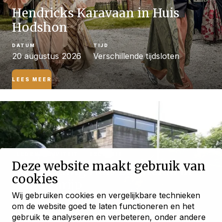
Hendricks Karavaan in Huis
Hodshon
DATUM
TIJD
20 augustus 2026
Verschillende tijdsloten
LEES MEER
LEDENACTIVITEIT
EXCURSIE
Deze website maakt gebruik van
Rondleiding Huis Bonnema in
cookies
Hardegarijp
Wij gebruiken cookies en vergelijkbare technieken
DATUM
om de website goed te laten functioneren en het
21 augustus 2026
gebruik te analyseren en verbeteren, onder andere