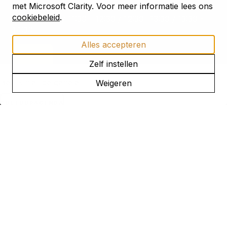
met Microsoft Clarity. Voor meer informatie lees ons
TIJD
cookiebeleid
.
10:30 - 11:30 / 11:30 - 12:30 / 12:30 -13:30 / 13:30 -
14:30
Alles accepteren
LEES MEER
Zelf instellen
Bekijk hier de gehele
Weigeren
CULTUURAGENDA
Nieuws