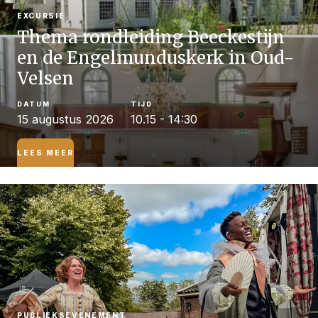
EXCURSIE
Thema rondleiding Beeckestijn
en de Engelmunduskerk in Oud-
Velsen
DATUM
TIJD
15 augustus 2026
10.15 - 14:30
LEES MEER
Engelmunduskerk en Beeckestijn wandeling
PUBLIEKSEVENEMENT