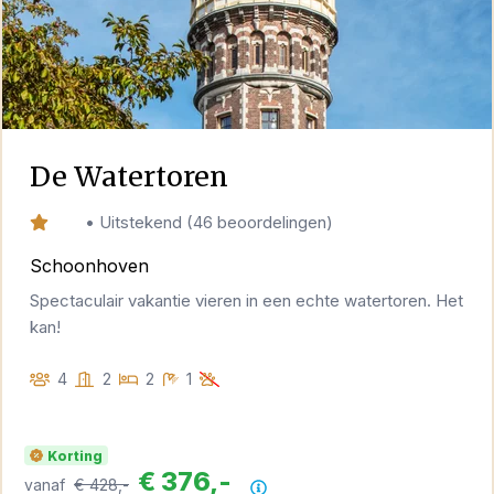
De Watertoren
8,8
•
Uitstekend
(
46 beoordelingen
)
Schoonhoven
Spectaculair vakantie vieren in een echte watertoren. Het
kan!
4
2
2
1
Korting
€ 376,-
vanaf
€ 428,-
Prijsoverzicht