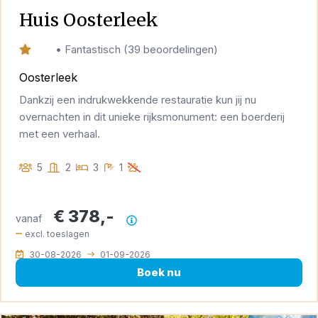
Huis Oosterleek
9,4
•
Fantastisch
(
39 beoordelingen
)
Oosterleek
Dankzij een indrukwekkende restauratie kun jij nu
overnachten in dit unieke rijksmonument: een boerderij
met een verhaal.
5
2
3
1
€ 378,-
vanaf
Prijsoverzicht
excl. toeslagen
30-08-2026
01-09-2026
Boek nu