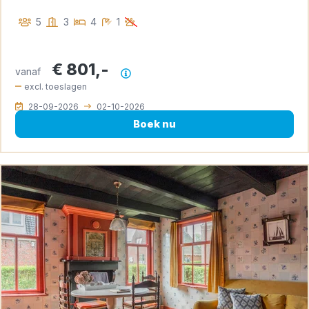
5
3
4
1
€ 801,-
vanaf
Prijsoverzicht
excl. toeslagen
28-09-2026
02-10-2026
Boek nu