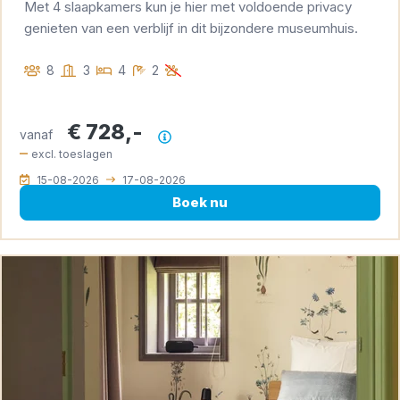
Met 4 slaapkamers kun je hier met voldoende privacy
genieten van een verblijf in dit bijzondere museumhuis.
8
3
4
2
€ 728,-
vanaf
Prijsoverzicht
excl. toeslagen
15-08-2026
17-08-2026
Boek nu