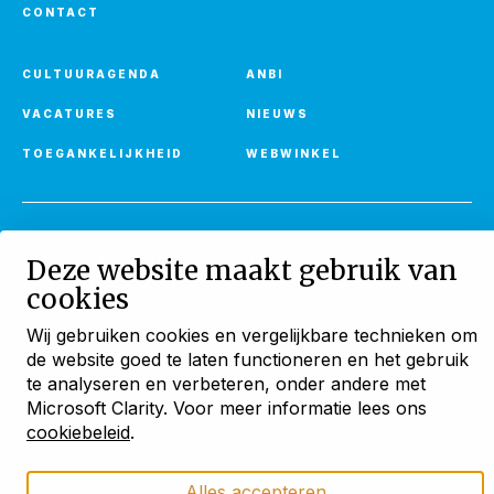
CONTACT
CULTUURAGENDA
ANBI
VACATURES
NIEUWS
TOEGANKELIJKHEID
WEBWINKEL
Ontvang onze nieuwsbrief
Deze website maakt gebruik van
Met verhalen, activiteiten en huuraanbod
cookies
AANMELDEN
Wij gebruiken cookies en vergelijkbare technieken om
de website goed te laten functioneren en het gebruik
Blijf ontdekken
te analyseren en verbeteren, onder andere met
Microsoft Clarity. Voor meer informatie lees ons
met onze maandelijkse
nieuwsbrief
cookiebeleid
.
Cookies
Privacyverklaring
Cookies beheren
Verhalen uit bijzondere monumenten
Alles accepteren