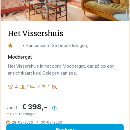
Het Vissershuis
9,6
•
Fantastisch
(
35 beoordelingen
)
Moddergat
Het Vissershuis in het dorp Moddergat, dat zó op een
ansichtkaart kan! Gelegen aan zee.
4
1
2
1
€ 398,-
vanaf
Prijsoverzicht
excl. toeslagen
28-08-2026
30-08-2026
Boek nu