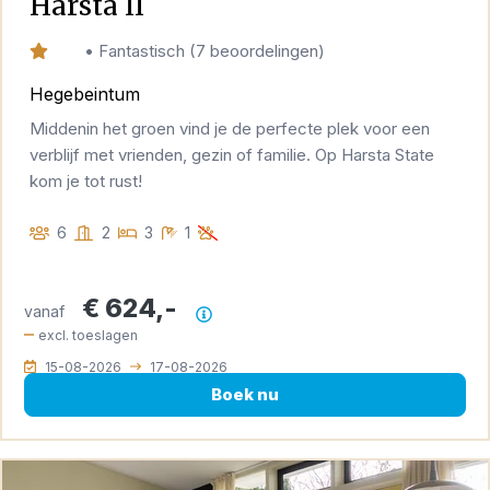
Harsta II
9,8
•
Fantastisch
(
7 beoordelingen
)
Hegebeintum
Middenin het groen vind je de perfecte plek voor een
verblijf met vrienden, gezin of familie. Op Harsta State
kom je tot rust!
6
2
3
1
€ 624,-
vanaf
Prijsoverzicht
excl. toeslagen
15-08-2026
17-08-2026
Boek nu