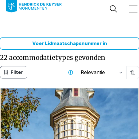
Voer Lidmaatschapsnummer in
22 accommodatietypes
gevonden
Filter
Relevantie
Opl