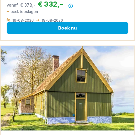
€ 332,-
vanaf
€ 378,-
Prijsoverzicht
excl. toeslagen
16-08-2026
18-08-2026
Boek nu