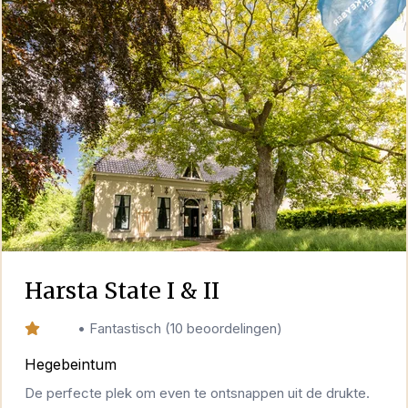
Harsta State I & II
10,0
•
Fantastisch
(
10 beoordelingen
)
Hegebeintum
De perfecte plek om even te ontsnappen uit de drukte.