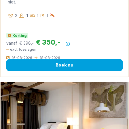
niet.
2
1
1
1
Korting
€ 350,-
vanaf
€ 398,-
Prijsoverzicht
excl. toeslagen
16-08-2026
18-08-2026
Boek nu