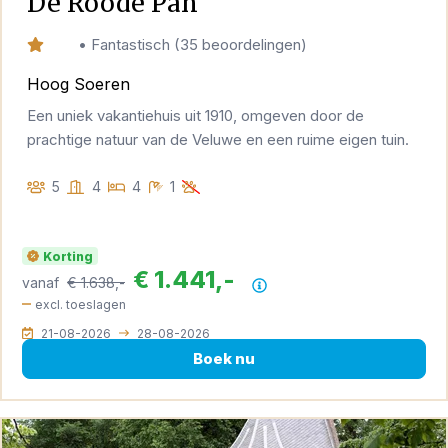
De Roode Pan
9,4
•
Fantastisch
(
35 beoordelingen
)
Hoog Soeren
Een uniek vakantiehuis uit 1910, omgeven door de
prachtige natuur van de Veluwe en een ruime eigen tuin.
5
4
4
1
Korting
€ 1.441,-
vanaf
€ 1.638,-
Prijsoverzicht
excl. toeslagen
21-08-2026
28-08-2026
Boek nu