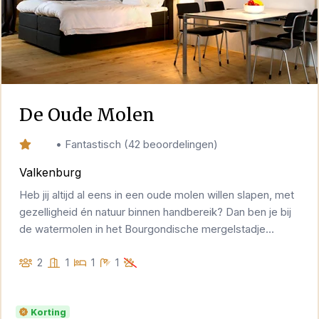
De Oude Molen
9,0
•
Fantastisch
(
42 beoordelingen
)
Valkenburg
Heb jij altijd al eens in een oude molen willen slapen, met
gezelligheid én natuur binnen handbereik? Dan ben je bij
de watermolen in het Bourgondische mergelstadje
Valkenburg aan het juiste adres.
2
1
1
1
Korting