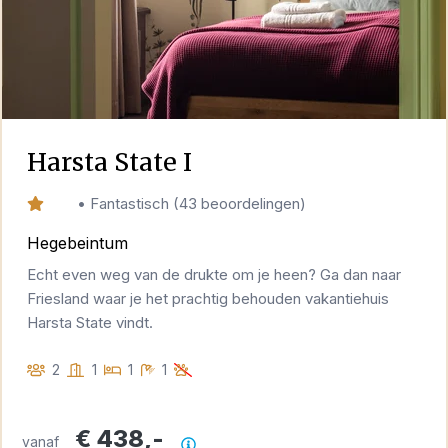
Harsta State I
9,6
•
Fantastisch
(
43 beoordelingen
)
Hegebeintum
Echt even weg van de drukte om je heen? Ga dan naar
Friesland waar je het prachtig behouden vakantiehuis
Harsta State vindt.
2
1
1
1
€ 438,-
vanaf
Prijsoverzicht