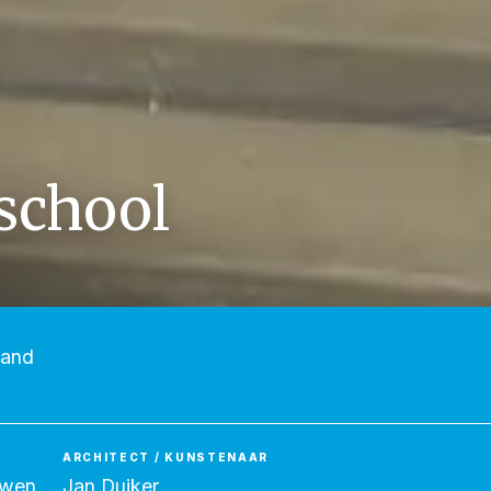
school
land
ARCHITECT / KUNSTENAAR
uwen
Jan Duiker