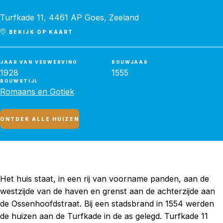
Turfkade 11, 4461 AP Goes, Zeeland
BEKIJK OP KAART
JAAR VAN VERWERVING
BOUWJAAR
1928
1555
BOUWSTIJL
Romaans en Gotiek
ONTDEK ALLE HUIZEN
Het huis staat, in een rij van voorname panden, aan de
westzijde van de haven en grenst aan de achterzijde aan
de Ossenhoofdstraat. Bij een stadsbrand in 1554 werden
de huizen aan de Turfkade in de as gelegd. Turfkade 11