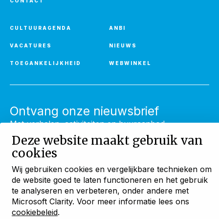
CONTACT
CULTUURAGENDA
ANBI
VACATURES
NIEUWS
TOEGANKELIJKHEID
WEBWINKEL
Ontvang onze nieuwsbrief
Met verhalen, activiteiten en huuraanbod
Deze website maakt gebruik van
AANMELDEN
cookies
Wij gebruiken cookies en vergelijkbare technieken om
de website goed te laten functioneren en het gebruik
Blijf ontdekken
te analyseren en verbeteren, onder andere met
Cookies
Privacyverklaring
Cookies beheren
Microsoft Clarity. Voor meer informatie lees ons
met onze maandelijkse
nieuwsbrief
cookiebeleid
.