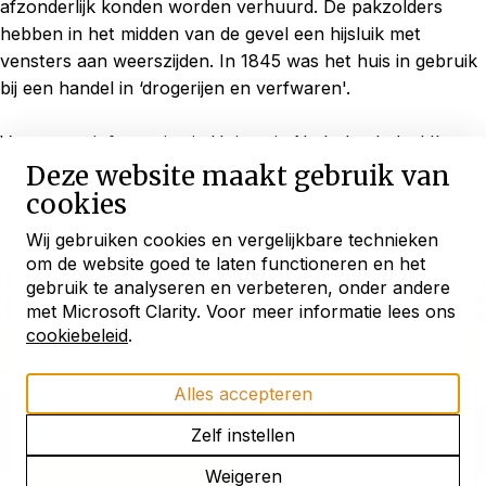
afzonderlijk konden worden verhuurd. De pakzolders
hebben in het midden van de gevel een hijsluik met
vensters aan weerszijden. In 1845 was het huis in gebruik
bij een handel in ‘drogerijen en verfwaren'.
Voor meer informatie zie Huizen in Nederland, deel II
Amsterdam, pp. 231-232. Zie ook Jaarverslag Vereniging
Deze website maakt gebruik van
Hendrick de Keyser 92 (2010), pp. 19-20.
cookies
Wij gebruiken cookies en vergelijkbare technieken
om de website goed te laten functioneren en het
Blijf ontdekken
gebruik te analyseren en verbeteren, onder andere
met Microsoft Clarity. Voor meer informatie lees ons
met onze maandelijkse
nieuwsbrief
cookiebeleid
.
Verhalen uit bijzondere monumenten
Alles accepteren
Activiteiten en openstellingen
Actueel huuraanbod
Zelf instellen
ONTVANG DE NIEUWSBRIEF
1
/2
Weigeren