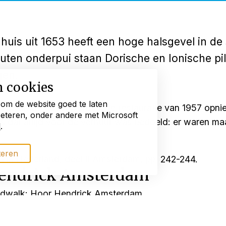
uis uit 1653 heeft een hoge halsgevel in de 
uten onderpui staan Dorische en Ionische pil
gen.
n cookies
 om de website goed te laten
top van de gevel werd bij de restauratie van 1957 opn
beteren, onder andere met Microsoft
s dat altijd voor de verhuur was bedoeld: er waren maar
d
.
teren
n in Nederland, deel II Amsterdam, pp. 242-244.
Hendrick Amsterdam
 podwalk: Hoor Hendrick Amsterdam
 van de Amsterdamse grachten met de podwalk van H