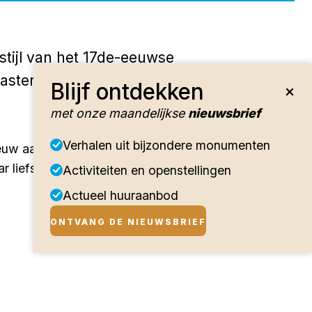
stijl van het 17de-eeuwse
asters die doorlopen
Blijf ontdekken
met onze maandelijkse
nieuwsbrief
Verhalen uit bijzondere monumenten
ieuw aangebracht. Achter de
 liefst vier woningen in
Activiteiten en openstellingen
Actueel huuraanbod
ONTVANG DE NIEUWSBRIEF
endrick de Keyser