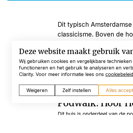
Dit typisch Amsterdamse h
classicisme. Boven de ho
over meerdere verdiepin
Deze website maakt gebruik va
Een verhuur huis
Wij gebruiken cookies en vergelijkbare technieken
Het bekronende fronton in de 
functioneren en het gebruik te analyseren en ver
voorname gevel schuilt een hui
Clarity. Voor meer informatie lees ons
cookiebelei
ondergebracht.
Weigeren
Zelf instellen
Alles accep
Voor meer informatie zie Huize
Podwalk: Hoor 
Dit huis is onderdeel van de
Ontdek de verborgen verhalen