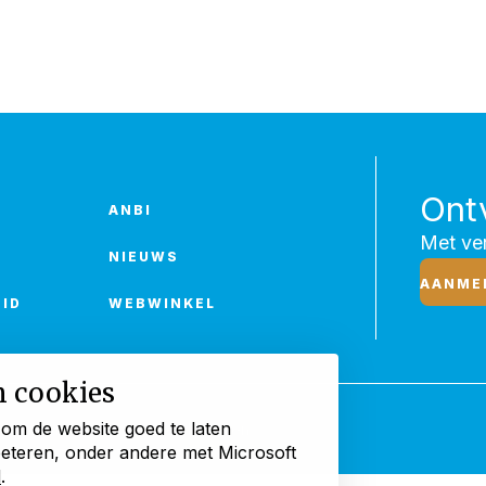
Ont
ANBI
Met ver
NIEUWS
AANME
ID
WEBWINKEL
n cookies
 om de website goed te laten
rklaring
Cookies beheren
beteren, onder andere met Microsoft
d
.