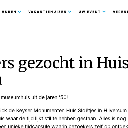
gatie
HUREN
VAKANTIEHUIZEN
UW EVENT
VEREN
ers gezocht in Huis
m
museumhuis uit de jaren ’50!
ck de Keyser Monumenten Huis Sloëtjes in Hilversum. 
s waar de tijd lijkt stil te hebben gestaan. Alles is no
 een unieke tijdcapsule waarin bezoekers zelf op ontde