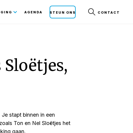
Secunda
IGING
AGENDA
STEUN ONS
CONTACT
navigat
 Sloëtjes,
Je stapt binnen in een
g zoals Ton en Nel Sloëtjes het
kking gaan.