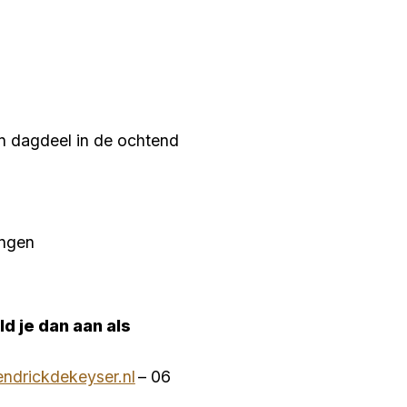
en dagdeel in de ochtend
angen
ld je dan aan als
ndrickdekeyser.nl
– 06