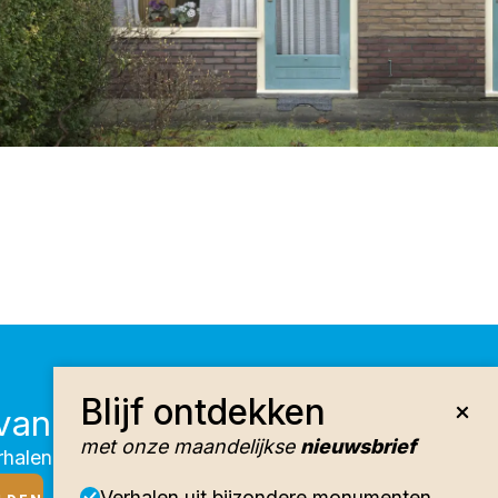
Blijf ontdekken
vang onze nieuwsbrief
met onze maandelijkse
nieuwsbrief
halen, activiteiten en huuraanbod
Verhalen uit bijzondere monumenten