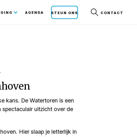
Secunda
IGING
AGENDA
STEUN ONS
CONTACT
navigat
n
onhoven
eke kans. De Watertoren is een
spectaculair uitzicht over de
ven. Hier slaap je letterlijk in