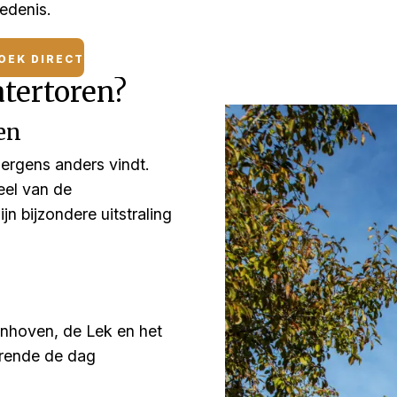
edenis.
OEK DIRECT
tertoren?
en
 nergens anders vindt.
eel van de
n bijzondere uitstraling
onhoven, de Lek en het
urende de dag