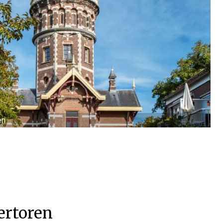
en
ertoren