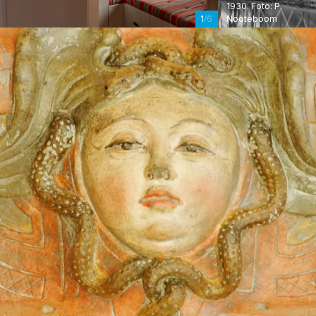
1930. Foto: P.
Nooteboom
1
/6