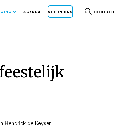
Secunda
IGING
AGENDA
STEUN ONS
CONTACT
navigat
eestelijk
an Hendrick de Keyser