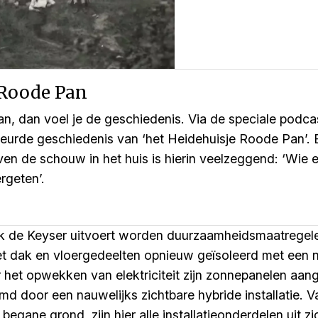
 Roode Pan
an, dan voel je de geschiedenis. Via de speciale podc
beurde geschiedenis van ‘het Heidehuisje Roode Pan’. E
ven de schouw in het huis is hierin veelzeggend: ‘Wie 
ergeten’.
rick de Keyser uitvoert worden duurzaamheidsmaatregel
t dak en vloergedeelten opnieuw geïsoleerd met een n
or het opwekken van elektriciteit zijn zonnepanelen aa
d door een nauwelijks zichtbare hybride installatie. 
begane grond, zijn hier alle installatieonderdelen uit