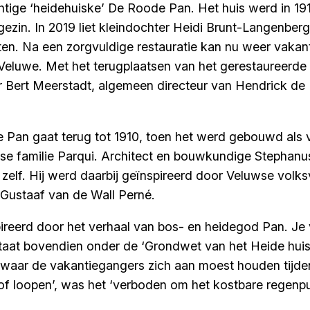
tige ‘heidehuiske’ De Roode Pan. Het huis werd in 1
gezin. In 2019 liet kleindochter Heidi Brunt-Langenberg
. Na een zorgvuldige restauratie kan nu weer vakanti
 Veluwe. Met het terugplaatsen van het gerestaureerde
or Bert Meerstadt, algemeen directeur van Hendrick d
Pan gaat terug tot 1910, toen het werd gebouwd als 
 familie Parqui. Architect en bouwkundige Stephanus
elf. Hij werd daarbij geïnspireerd door Veluwse volks
r Gustaaf van de Wall Perné.
ireerd door het verhaal van bos- en heidegod Pan. Je 
 staat bovendien onder de ‘Grondwet van het Heide hu
s waar de vakantiegangers zich aan moest houden tijdens
 of loopen’, was het ‘verboden om het kostbare regenp