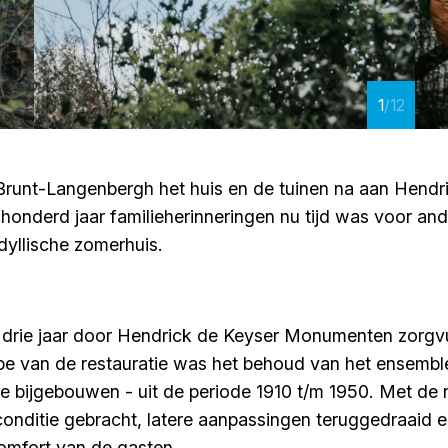
1
/12
di Brunt-Langenbergh het huis en de tuinen na aan Hen
m honderd jaar familieherinneringen nu tijd was voor a
dyllische zomerhuis.
drie jaar door Hendrick de Keyser Monumenten zorgvu
pe van de restauratie was het behoud van het ensemble
de bijgebouwen - uit de periode 1910 t/m 1950. Met de 
 conditie gebracht, latere aanpassingen teruggedraaid
omfort van de gasten.