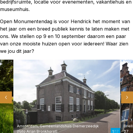
bedrijfsruimte, locatie voor evenementen, vakantiehuis en
museumhuis.
Open Monumentendag is voor Hendrick het moment van
het jaar om een breed publiek kennis te laten maken met
ons. We stellen op 9 en 10 september daarom een paar
van onze mooiste huizen open voor iedereen! Waar zien
we jou dit jaar?
Amsterdam, Gemeenlandshuis Diemerzeedijk
Briel
(foto Arjan Bronkhorst)
27
1
/17