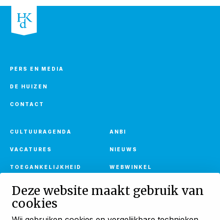
PERS EN MEDIA
DE HUIZEN
CONTACT
CULTUURAGENDA
ANBI
VACATURES
NIEUWS
TOEGANKELIJKHEID
WEBWINKEL
Deze website maakt gebruik van
cookies
Ontvang onze nieuwsbrief
Wij gebruiken cookies en vergelijkbare technieken