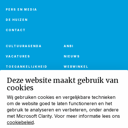
PERS EN MEDIA
DE HUIZEN
CONTACT
CULTUURAGENDA
ANBI
VACATURES
NIEUWS
TOEGANKELIJKHEID
WEBWINKEL
Deze website maakt gebruik van
cookies
Ontvang onze nieuwsbrief
Wij gebruiken cookies en vergelijkbare technieken
Met verhalen, activiteiten en huuraanbod
om de website goed te laten functioneren en het
Blijf ontdekken
gebruik te analyseren en verbeteren, onder andere
AANMELDEN
met Microsoft Clarity. Voor meer informatie lees ons
met onze maandelijkse
nieuwsbrief
cookiebeleid
.