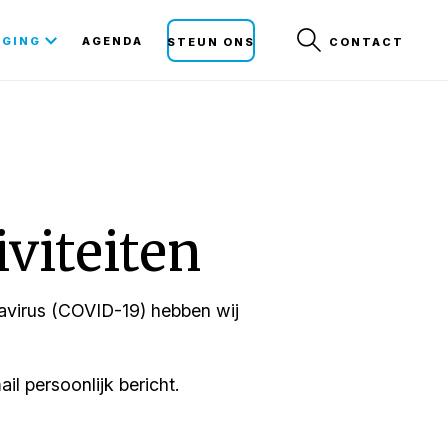
Secunda
IGING
AGENDA
STEUN ONS
CONTACT
navigat
iviteiten
navirus (COVID-19) hebben wij
il persoonlijk bericht.