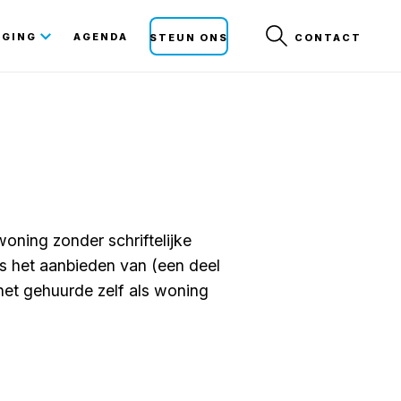
Secunda
IGING
AGENDA
STEUN ONS
CONTACT
navigat
ning zonder schriftelijke
ns het aanbieden van (een deel
het gehuurde zelf als woning