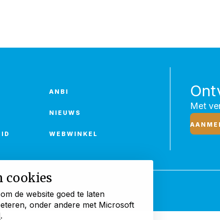
Ont
ANBI
Met ver
NIEUWS
AANME
ID
WEBWINKEL
n cookies
rklaring
Cookies beheren
 om de website goed te laten
beteren, onder andere met Microsoft
d
.