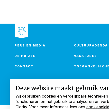
PERS EN MEDIA
CULTUURAGENDA
DE HUIZEN
VACATURES
CONTACT
TOEGANKELIJKHE
Deze website maakt gebruik va
Cookies
Privacyve
Wij gebruiken cookies en vergelijkbare technieken
functioneren en het gebruik te analyseren en ver
Clarity. Voor meer informatie lees ons
cookiebelei