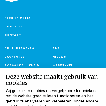
PERS EN MEDIA
DE HUIZEN
CONTACT
CULTUURAGENDA
ANBI
VACATURES
NIEUWS
TOEGANKELIJKHEID
WEBWINKEL
Deze website maakt gebruik van
cookies
Ontvang onze nieuwsbrief
Wij gebruiken cookies en vergelijkbare technieken
Met verhalen, activiteiten en huuraanbod
om de website goed te laten functioneren en het
Blijf ontdekken
gebruik te analyseren en verbeteren, onder andere
AANMELDEN