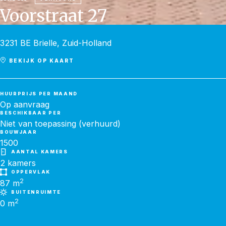
Voorstraat 27
3231 BE Brielle, Zuid-Holland
BEKIJK OP KAART
HUURPRIJS PER MAAND
Op aanvraag
BESCHIKBAAR PER
Niet van toepassing (verhuurd)
BOUWJAAR
1500
AANTAL KAMERS
2 kamers
OPPERVLAK
2
87
m
BUITENRUIMTE
2
0 m