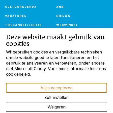
CULTUURAGENDA
ANBI
VACATURES
NIEUWS
TOEGANKELIJKHEID
WEBWINKEL
Deze website maakt gebruik van
cookies
Ontvang onze nieuwsbrief
Wij gebruiken cookies en vergelijkbare technieken
Met verhalen, activiteiten en huuraanbod
om de website goed te laten functioneren en het
Blijf ontdekken
gebruik te analyseren en verbeteren, onder andere
AANMELDEN
met Microsoft Clarity. Voor meer informatie lees ons
met onze maandelijkse
nieuwsbrief
cookiebeleid
.
Verhalen uit bijzondere monumenten
Alles accepteren
Activiteiten en openstellingen
Cookies
Privacyverklaring
Cookies beheren
Actueel huuraanbod
Zelf instellen
ONTVANG DE NIEUWSBRIEF
Weigeren