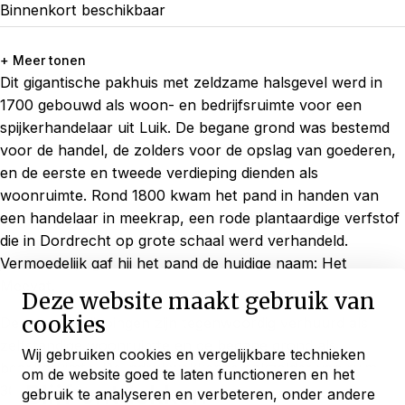
Binnenkort beschikbaar
+ Meer tonen
Dit gigantische pakhuis met zeldzame halsgevel werd in
1700 gebouwd als woon- en bedrijfsruimte voor een
spijkerhandelaar uit Luik. De begane grond was bestemd
voor de handel, de zolders voor de opslag van goederen,
en de eerste en tweede verdieping dienden als
woonruimte. Rond 1800 kwam het pand in handen van
een handelaar in meekrap, een rode plantaardige verfstof
die in Dordrecht op grote schaal werd verhandeld.
Vermoedelijk gaf hij het pand de huidige naam: Het
Meevat.
Deze website maakt gebruik van
cookies
De woonverdiepingen zijn tegenwoordig verhuurd als
zelfstandige woonruimte en de begane grond als
Wij gebruiken cookies en vergelijkbare technieken
bedrijfsruimte. De indrukwekkende pakzolder van ruim
om de website goed te laten functioneren en het
Blijf ontdekken
300 m², verdeeld over drie verdiepingen, is nu
gebruik te analyseren en verbeteren, onder andere