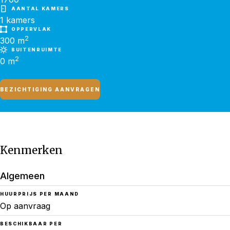
AANTAL KAMERS
1 kamers
OPPERVLAK
2
300
m
BUITENRUIMTE
2
0 m
BEZICHTIGING AANVRAGEN
Kenmerken
Algemeen
HUURPRIJS PER MAAND
Op aanvraag
BESCHIKBAAR PER