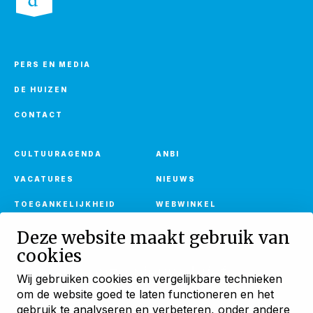
PERS EN MEDIA
DE HUIZEN
CONTACT
CULTUURAGENDA
ANBI
VACATURES
NIEUWS
TOEGANKELIJKHEID
WEBWINKEL
Deze website maakt gebruik van
cookies
Ontvang onze nieuwsbrief
Wij gebruiken cookies en vergelijkbare technieken
Met verhalen, activiteiten en huuraanbod
om de website goed te laten functioneren en het
Blijf ontdekken
gebruik te analyseren en verbeteren, onder andere