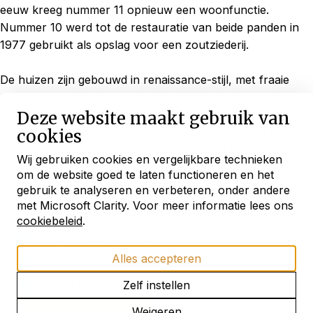
eeuw kreeg nummer 11 opnieuw een woonfunctie.
Nummer 10 werd tot de restauratie van beide panden in
1977 gebruikt als opslag voor een zoutziederij.
De huizen zijn gebouwd in renaissance-stijl, met fraaie
17de-eeuwse trapgevels. De bakstenen gevels worden
Deze website maakt gebruik van
geleed door natuurstenen banden en waterlijsten. Een
fries loopt door over de drie gevels en is voorzien van vijf
cookies
gevelstenen. Uiterst links en uiterst rechts bevinden zich
Wij gebruiken cookies en vergelijkbare technieken
twee zeilschepen. De drie gevelstenen daartussenin
om de website goed te laten functioneren en het
beelden ‘hoop' of ‘wijsheid', ‘geloof' en ‘matigheid' uit.
Blijf ontdekken
gebruik te analyseren en verbeteren, onder andere
met Microsoft Clarity. Voor meer informatie lees ons
met onze maandelijkse
nieuwsbrief
Bij de restauratie moest de trapgevel van Vooreiland 12
cookiebeleid
.
wegens de zeer slechte staat opnieuw worden
Verhalen uit bijzondere monumenten
opgetrokken. Aan de achterzijde werd dit huis voorzien
Alles accepteren
Activiteiten en openstellingen
van een nieuwe puntgevel met vlechtingen, naar het
Actueel huuraanbod
Zelf instellen
voorbeeld van de achtergevel van Vooreiland 11.
Vooreiland 12 bezat door het gebruik als bedrijfsruimte
ONTVANG DE NIEUWSBRIEF
Weigeren