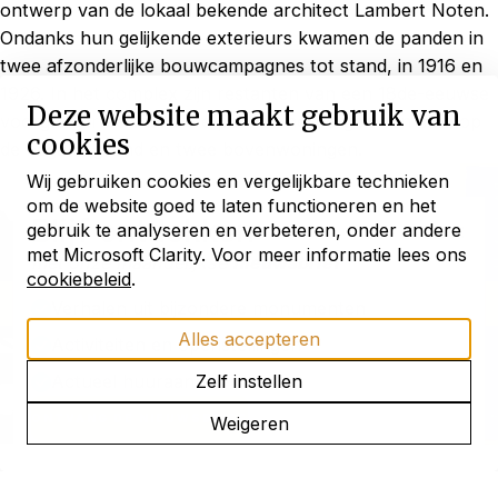
ontwerp van de lokaal bekende architect Lambert Noten.
Ondanks hun gelijkende exterieurs kwamen de panden in
twee afzonderlijke bouwcampagnes tot stand, in 1916 en
1926. In het complex zijn restanten van een 18de-eeuwse
Deze website maakt gebruik van
voorganger bewaard. De panden herbergen een café op
cookies
de begane grond en twee bovenwoningen.
Wij gebruiken cookies en vergelijkbare technieken
om de website goed te laten functioneren en het
Blijf ontdekken
gebruik te analyseren en verbeteren, onder andere
met Microsoft Clarity. Voor meer informatie lees ons
met onze maandelijkse
nieuwsbrief
cookiebeleid
.
Verhalen uit bijzondere monumenten
Alles accepteren
Activiteiten en openstellingen
Actueel huuraanbod
Zelf instellen
ONTVANG DE NIEUWSBRIEF
Weigeren
1
/5