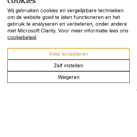
cookies
Noach's Ark. De huizen werden voorzien van nieuwe
toppen met beeldhouwwerk in Lodewijk XV stijl. Ook het
Wij gebruiken cookies en vergelijkbare technieken
interieur werd gemoderniseerd. In de benedenwoning van
om de website goed te laten functioneren en het
Blijf ontdekken
Zandhoek 4 bevindt zich een hoekkast en een binnenpui
gebruik te analyseren en verbeteren, onder andere
met Microsoft Clarity. Voor meer informatie lees ons
met snijwerk in deze stijl.
met onze maandelijkse
nieuwsbrief
cookiebeleid
.
Verhalen uit bijzondere monumenten
Voor meer informatie zie Huizen in Nederland, deel II
Alles accepteren
Amsterdam pp. 215-217.
Activiteiten en openstellingen
Actueel huuraanbod
Zelf instellen
ONTVANG DE NIEUWSBRIEF
Weigeren