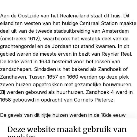
Aan de Oostzijde van het Realeneiland staat dit huis. Dit
eiland ten westen van het huidige Centraal Station maakte
deel uit van de tweede stadsuitbreiding van Amsterdam
(omstreeks 1612), waarbij ook het westelijk deel van de
grachtengordel en de Jordaan tot stand kwamen. In dit
gebied waren de meeste erven in bezit van Reynier Real.
De kade werd in 1634 bestemd voor het lossen van
zandschepen. Sindsdien is het bekend als Zandhoek of
Zandhaven. Tussen 1657 en 1660 werden op deze plek
zeven huizen opgetrokken met gezamelijke bouwmuren.
Zij werden gebouwd als huurhuizen. Zandhoek 4 werd in
1658 gebouwd in opdracht van Cornelis Pietersz.
De gevels van dit rijtje huizen werden in de 18de eeuw
gemoderniseerd. Zandhoek 4 behield daarbij de oude
Deze website maakt gebruik van
gevelstenen met de beeltenissen van Pieter, St. Jan en