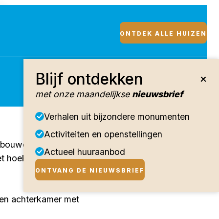
ONTDEK ALLE HUIZEN
Blijf ontdekken
met onze maandelijkse
nieuwsbrief
Verhalen uit bijzondere monumenten
Activiteiten en openstellingen
 bebouwd omstreeks 1643 door
Actueel huuraanbod
het hoekpand was sinds 1791
ONTVANG DE NIEUWSBRIEF
 een achterkamer met
s. Alleen het hoekhuis had in