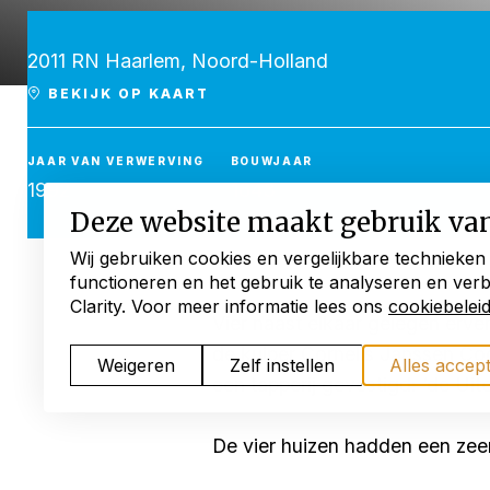
2011 RN Haarlem, Noord-Holland
BEKIJK OP KAART
JAAR VAN VERWERVING
BOUWJAAR
1992
1643
Deze website maakt gebruik va
Wij gebruiken cookies en vergelijkbare technieken
functioneren en het gebruik te analyseren en ver
Clarity. Voor meer informatie lees ons
cookiebelei
Vier naast elkaar gelegen erv
de kuiper Cornelis Janssen Co
Weigeren
Zelf instellen
Alles accep
een tapperij gevestigd: ‘de Ui
De vier huizen hadden een zeer
stookplaats en bedstede. Op de