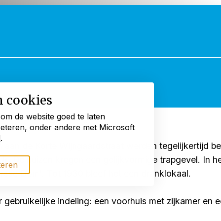
n cookies
 om de website goed te laten
beteren, onder andere met Microsoft
d
.
en aan de Korte Wijngaardstraat werden tegelijkertijd
ck. De huizen kregen een gelijkvormige trapgevel. In 
teren
tersse Dom'. Tot 1930 bleef het een dranklokaal.
 gebruikelijke indeling: een voorhuis met zijkamer en
 verdieping was een vergelijkbare verdeling van kamer