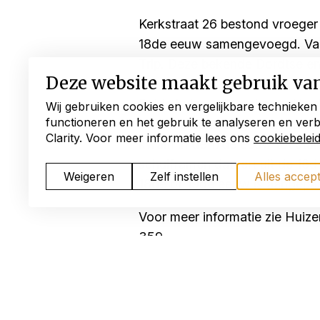
Kerkstraat 26 bestond vroeger 
18de eeuw samengevoegd. Vanw
Trip. Deze bekende Dordtse e
Deze website maakt gebruik va
Beide huizen zijn gebouwd in d
Wij gebruiken cookies en vergelijkbare technieken
functioneren en het gebruik te analyseren en ver
balklaag aanwezig. Deze heeft 
Clarity. Voor meer informatie lees ons
cookiebelei
kwam in de 17de eeuw tot stand
schuiframen dateert uit de 18
Weigeren
Zelf instellen
Alles accep
18de of 19de eeuw is aangepas
Voor meer informatie zie Huize
359.