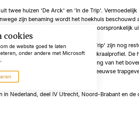
uit twee huizen ‘De Arck' en ‘In de Trip'. Vermoedelijk
ege zijn benaming wordt het hoekhuis beschouwd als
n Amsterdamse regentenfamilie kwam oorspronkelijk u
n cookies
e 16de eeuw. In het hoekpand ‘In de Trip' zijn nog re
 om de website goed te laten
beteren, onder andere met Microsoft
sleutelstukken met een typerend peerkraalprofiel. De h
d
.
. De onderpui met de sierlijke omlijsting van het bove
de eeuw. Het buurpand heeft een 17de-eeuwse trapgeve
teren
t.
n in Nederland, deel IV Utrecht, Noord-Brabant en de o