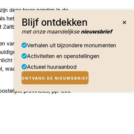
 zijn deze twee panden in de
 het stamhuis van de familie
Blijf ontdekken
it Zaltbommel.
met onze maandelijkse
nieuwsbrief
sten van een 16de-eeuwse
Verhalen uit bijzondere monumenten
uidige indeling van het pand
Activiteiten en openstellingen
nlicht van de voordeur en de
Actueel huuraanbod
l, waarvan de onderpui in de
ONTVANG DE NIEUWSBRIEF
ostelijke provincies, pp. 355-