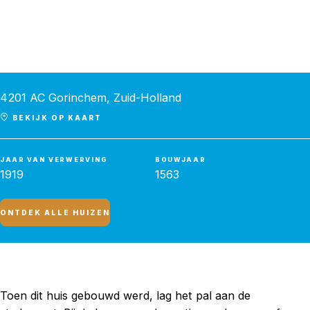
Burgstraat 30
4201 AC Gorinchem, Zuid-Holland
BEKIJK OP KAART
JAAR VAN VERWERVING
BOUWJAAR
1919
1563
ONTDEK ALLE HUIZEN
Toen dit huis gebouwd werd, lag het pal aan de