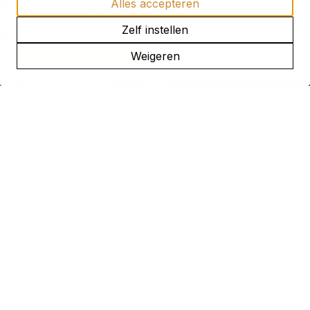
Alles accepteren
Activiteiten en openstellingen
Actueel huuraanbod
Zelf instellen
ONTVANG DE NIEUWSBRIEF
Weigeren
De gevel is uitgevoerd in een rijke, vroege renaissancestijl.
Kenmerkend daarvoor zijn de speklagen -het afwisselend
gebruik van bak- en natuursteen-, de trapgevel, de
geprofileerde waterlijsten en gebeeldhouwde ornamenten.
Daarbij is het opvallend dat de medaillons deels zijn