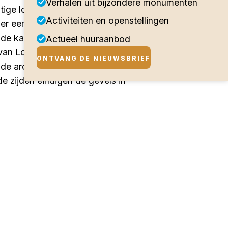
Verhalen uit bijzondere monumenten
ge locatie in de stad: aan het
Activiteiten en openstellingen
ger een bolwerk, dat de
 de kade in de 19de eeuw
Actueel huuraanbod
van Loon, die met sleepboten
ONTVANG DE NIEUWSBRIEF
e architect is onbekend. Voor
de zijden eindigen de gevels in
ekantoor en kantoor voor de
 lambriseringen. Ook in
h toe op de Rijnvaart, waarbij
derij Schless groeide in de
f vrachtschepen en drie
werk 2 / Merwekade