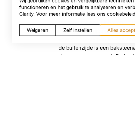
Wij gebruiken cookies en vergelijkbare technieken
Dit pand werd in 1916 gebouwd 
functioneren en het gebruik te analyseren en ver
beroemde drierivierenpunt. Op 
Clarity. Voor meer informatie lees ons
cookiebelei
toegang tot de Wijnhaven bewa
Weigeren
Zelf instellen
Alles accep
huizen en bedrijfspanden gebo
voer op Antwerpen en Zeeland
de buitenzijde is een baksteena
de vorm van een punt. De hoe
De voordeur aan de Merwekade 
medewerkers. De vertrekken be
de bovenwoning zijn veel eleme
In 1935 werd het pand gekocht 
sterke (stoom)sleepboten nodi
jaren vijftig uit tot de grootst
bunkerstations.Nadat het kan