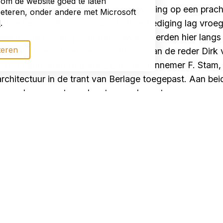
 om de website goed te laten
als rederijkantoor met directeurswoning op een prachti
beteren, onder andere met Microsoft
deze belangrijke plek in de stadsverdediging lag vroe
d
.
akte. Na de sloop van het bolwerk werden hier langs
teren
uwd. Bolwerk 2 verrees in opdracht van de reder Dirk 
. Het pand werd gebouwd door de aannemer F. Stam, d
rchitectuur in de trant van Berlage toegepast. Aan bei
k werd geaccentueerd met een schoorsteen.
gaf toegang tot de rederij met onder andere directi
waren de originele vloeren en betegelde schouwen en
nten van het originele interieur bewaard gebleven.
door de reder F.W. Schless. De firma Schless legde zic
g waren die stroomopwaarts tot Basel konden varen. Re
e particuliere Rijnvaartrederij met dertig sleepboten, vij
toor was verhuisd naar een nieuw gebouw, diende Bol