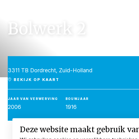
Bolwerk 2
3311 TB Dordrecht, Zuid-Holland
BEKIJK OP KAART
JAAR VAN VERWERVING
BOUWJAAR
2006
1916
Deze website maakt gebruik va