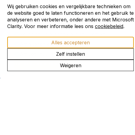
Wij gebruiken cookies en vergelijkbare technieken om
Erfgoed om te beleven én te gebruiken
Blijf ontdekken
de website goed te laten functioneren en het gebruik te
analyseren en verbeteren, onder andere met Microsoft
met onze maandelijkse
nieuwsbrief
Clarity. Voor meer informatie lees ons
cookiebeleid
.
Verhalen uit bijzondere monumenten
Alles accepteren
Activiteiten en openstellingen
Actueel huuraanbod
Zelf instellen
ONTVANG DE NIEUWSBRIEF
Weigeren