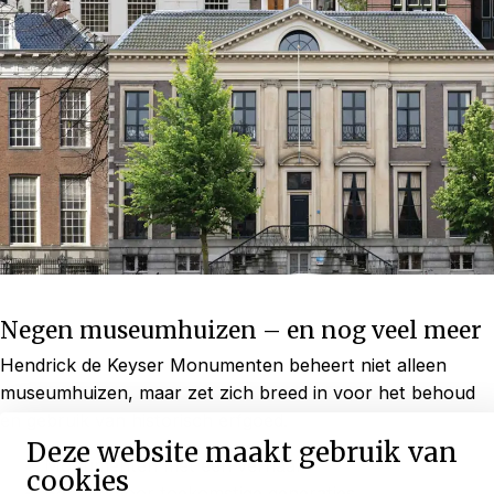
Negen museumhuizen – en nog veel meer
Hendrick de Keyser Monumenten beheert niet alleen
museumhuizen, maar zet zich breed in voor het behoud
en gebruik van historisch erfgoed.
Deze website maakt gebruik van
Monumenten met een verhaal
cookies
Behoud voor toekomstige generaties