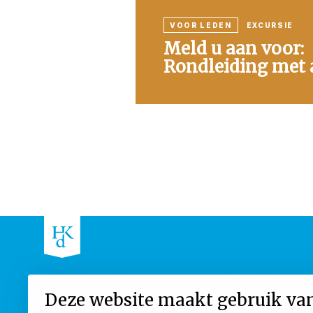
VOOR LEDEN
EXCURSIE
Meld u aan voor:
Rondleiding met a
PERS EN MEDIA
CULTUURAGENDA
Deze website maakt gebruik va
DE HUIZEN
VACATURES