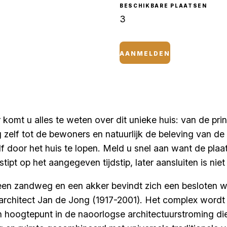
BESCHIKBARE PLAATSEN
3
AANMELDEN
komt u alles te weten over dit unieke huis: van de pr
 zelf tot de bewoners en natuurlijk de beleving van de 
lf door het huis te lopen. Meld u snel aan want de plaa
tipt op het aangegeven tijdstip, later aansluiten is nie
een zandweg en een akker bevindt zich een besloten
rchitect Jan de Jong (1917-2001). Het complex wordt g
n hoogtepunt in de naoorlogse architectuurstroming di