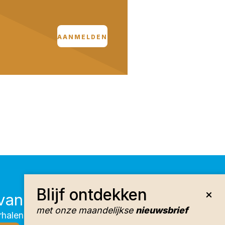
AANMELDEN
Blijf ontdekken
vang onze nieuwsbrief
met onze maandelijkse
nieuwsbrief
halen, activiteiten en huuraanbod