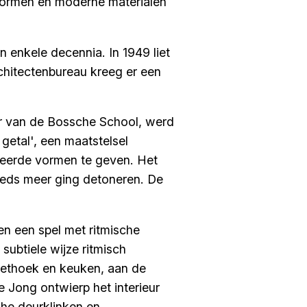
 vormen én moderne materialen
 enkele decennia. In 1949 liet
rchitectenbureau kreeg er een
er van de Bossche School, werd
getal', een maatstelsel
eerde vormen te geven. Het
eeds meer ging detoneren. De
en een spel met ritmische
ubtiele wijze ritmisch
eethoek en keuken, aan de
e Jong ontwierp het interieur
che deurklinken en