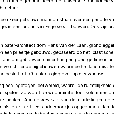
g en ruimte gecombineerd met universele traditionele
hitectuur.
in een keer gebouwd maar ontstaan over een periode van
 gezin een landhuis in Engelse stijl bouwen. Ook zijn a
an pater-architect dom Hans van der Laan, grondlegg
 een prieeltje gebouwd, gebaseerd op het 'plastische 
er Laan om gebouwen samenhang en goed gedimension
in verschillende bijgebouwen waarmee het landhuis st
e besluit tot afbraak en ging over op nieuwbouw.
ng een ingetogen leefwereld, waarbij de ruimtelijkheid 
rol spelen. Zo wordt de woonruimte door kolommen op s
 zijbeuken. Aan de westkant van de ruimte liggen de 
 de nissen zijn zit- en studeerhoekjes opgenomen. Jan d
n grindvloeren en de houten meubelen tot de geometris