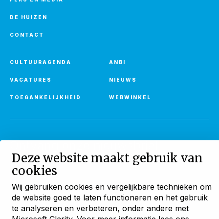
DE HUIZEN
CONTACT
CULTUURAGENDA
ANBI
VACATURES
NIEUWS
TOEGANKELIJKHEID
WEBWINKEL
Ontvang onze nieuwsbrief
Deze website maakt gebruik van
Met verhalen, activiteiten en huuraanbod
cookies
AANMELDEN
Wij gebruiken cookies en vergelijkbare technieken om
de website goed te laten functioneren en het gebruik
Blijf ontdekken
te analyseren en verbeteren, onder andere met