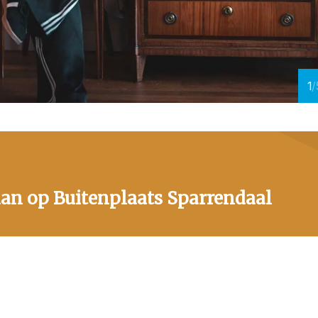
1
/
an op Buitenplaats Sparrendaal