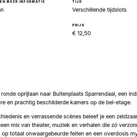
EN MEER INFORMATIE
TIJD
an
Verschillende tijdslots
PRIJS
€ 12,50
 ronde oprijlaan naar Buitenplaats Sparrendaal, een 
ure en prachtig beschilderde kamers op de bel-etage.
schiedenis en verrassende scènes beleef je een zeldz
n mix van theater, muziek en verhalen die zó verzonn
op totaal onwaargebeurde feiten en een overdosis myst