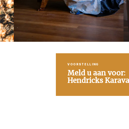
VOORSTELLING
Meld u aan voor:
Hendricks Karava