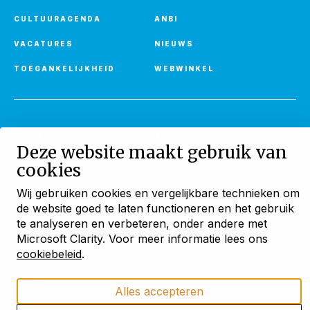
CULTUURAGENDA
ANBI
VACATURES
NIEUWS
TOEGANKELIJKHEID
WEBWINKEL
Ontvang onze nieuwsbrief
Deze website maakt gebruik van
Met verhalen, activiteiten en huuraanbod
cookies
AANMELDEN
Wij gebruiken cookies en vergelijkbare technieken om
de website goed te laten functioneren en het gebruik
Blijf ontdekken
te analyseren en verbeteren, onder andere met
Microsoft Clarity. Voor meer informatie lees ons
met onze maandelijkse
nieuwsbrief
cookiebeleid
.
Cookies
Privacyverklaring
Cookies beheren
Verhalen uit bijzondere monumenten
Alles accepteren
Activiteiten en openstellingen