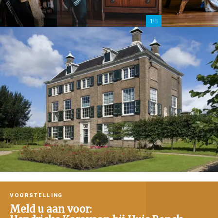
1
/6
VOORSTELLING
Meld u aan voor: