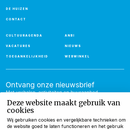
DE HUIZEN
CONTACT
CULTUURAGENDA
ANBI
VACATURES
NIEUWS
TOEGANKELIJKHEID
WEBWINKEL
Ontvang onze nieuwsbrief
Met verhalen, activiteiten en huuraanbod
Deze website maakt gebruik van
AANMELDEN
cookies
Wij gebruiken cookies en vergelijkbare technieken om
de website goed te laten functioneren en het gebruik