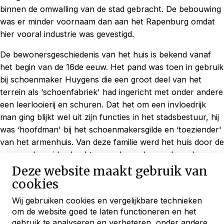
binnen de omwalling van de stad gebracht. De bebouwing
was er minder voornaam dan aan het Rapenburg omdat
hier vooral industrie was gevestigd.
De bewonersgeschiedenis van het huis is bekend vanaf
het begin van de 16de eeuw. Het pand was toen in gebruik
bij schoenmaker Huygens die een groot deel van het
terrein als ‘schoenfabriek' had ingericht met onder andere
een leerlooierij en schuren. Dat het om een invloedrijk
man ging blijkt wel uit zijn functies in het stadsbestuur, hij
was ‘hoofdman' bij het schoenmakersgilde en ‘toeziender'
van het armenhuis. Van deze familie werd het huis door de
genoemde smid gekocht en verbouwd voor de verhuur.
Deze website maakt gebruik van
Het huis bestaat uit twee delen met ieder een eigen kap.
cookies
De gevel was oorspronkelijk een trapgevel en boven de
vensters waren geblokte segmentboogjes aangebracht.
Wij gebruiken cookies en vergelijkbare technieken
om de website goed te laten functioneren en het
De poort die leidde naar het achterterrein werd
Blijf ontdekken
gebruik te analyseren en verbeteren, onder andere