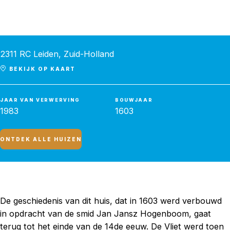
Vliet 9
2311 RC Leiden, Zuid-Holland
BEKIJK OP KAART
JAAR VAN VERWERVING
BOUWJAAR
1983
1603
ONTDEK ALLE HUIZEN
De geschiedenis van dit huis, dat in 1603 werd verbouwd
in opdracht van de smid Jan Jansz Hogenboom, gaat
terug tot het einde van de 14de eeuw. De Vliet werd toen