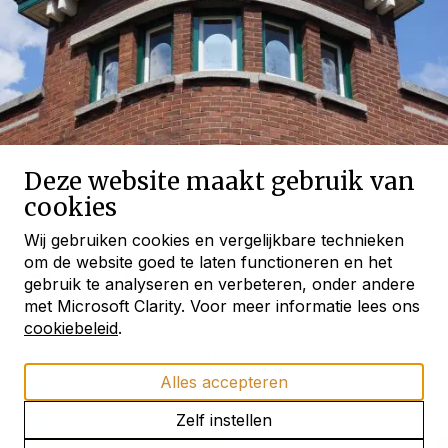
In 2000 is het complex door nazaten van de familie
Deze website maakt gebruik van
Giesen verkocht aan woningcorporatie Antares in
cookies
Tegelen. Naderhand werd een deel van het pand als
woning verhuurd en in het bedrijfsgedeelte was de
Wij gebruiken cookies en vergelijkbare technieken
voedselbank gevestigd.
om de website goed te laten functioneren en het
Blijf ontdekken
In 2013 werd het houtwerk van de gevels in historische
gebruik te analyseren en verbeteren, onder andere
met Microsoft Clarity. Voor meer informatie lees ons
kleuren hersteld. Vier jaar later is ‘Hendrick de Keyser' als
met onze maandelijkse
nieuwsbrief
cookiebeleid
.
derde eigenaar aangetreden.
Verhalen uit bijzondere monumenten
Voor meer informatie zie Jaarverslag Vereniging Hendrick
Alles accepteren
Activiteiten en openstellingen
de Keyser 99 (2017), pp. 16-18 en Huizen in Nederland
Actueel huuraanbod
Zelf instellen
(2018), pp. 380 - 383.