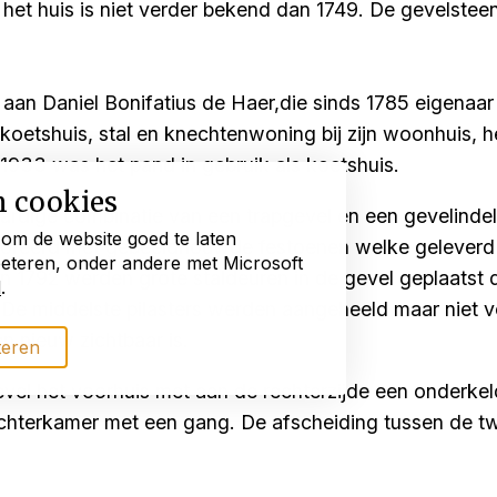
t huis is niet verder bekend dan 1749. De gevelsteen 
 aan Daniel Bonifatius de Haer,die sinds 1785 eigenaa
 koetshuis, stal en knechtenwoning bij zijn woonhuis, 
1933 was het pand in gebruik als koetshuis.
n cookies
rdige combinatie van een trapgevel en een gevelindeli
 om de website goed te laten
edecoreerd met gebeeldhouwde festoenen welke gelever
beteren, onder andere met Microsoft
 1792 werden grote staldeuren in de gevel geplaatst di
d
.
 De middelste pilasters werden aangeheeld maar niet
en nieuw zichtbaar is.
teren
evel het voorhuis met aan de rechterzijde een onderke
chterkamer met een gang. De afscheiding tussen de t
d gevormd door een bedstedewand aan weerszijden.