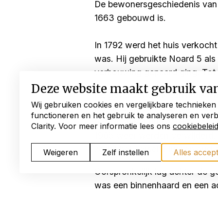
De bewonersgeschiedenis van he
1663 gebouwd is.
In 1792 werd het huis verkocht
was. Hij gebruikte Noard 5 als
verbouwing gepaard ging. Tot 
Deze website maakt gebruik va
De gevel vertoont een merkwaa
Wij gebruiken cookies en vergelijkbare technieken
De pilasters zijn zeer rijk g
functioneren en het gebruik te analyseren en ver
beeldhouwer uit Leeuwarden. In
Clarity. Voor meer informatie lees ons
cookiebelei
1985 weer werden verwijderd.
zodat het verschil tussen oud 
Weigeren
Zelf instellen
Alles accep
Oorspronkelijk lag achter de g
was een binnenhaard en een a
een stookplaats bezaten, wer