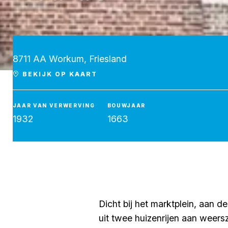
8711 AA Workum, Friesland
BEKIJK OP KAART
Workum, Noard 5
JAAR VAN VERWERVING
BOUWJAAR
1932
1663
Dicht bij het marktplein, aan
uit twee huizenrijen aan weers