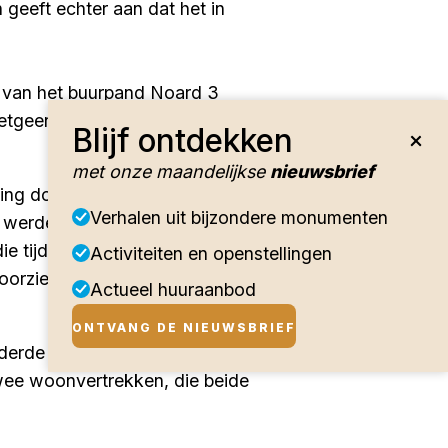
geeft echter aan dat het in
r van het buurpand Noard 3
hetgeen met een ingrijpende
Blijf ontdekken
met onze maandelijkse
nieuwsbrief
ng door middel van pilasters.
Verhalen uit bijzondere monumenten
d werden door een
e tijdens de restauratie van
Activiteiten en openstellingen
 voorzien van beeldhouwwerk
Actueel huuraanbod
ONTVANG DE NIEUWSBRIEF
lderde zijkamer. Daarachter
wee woonvertrekken, die beide