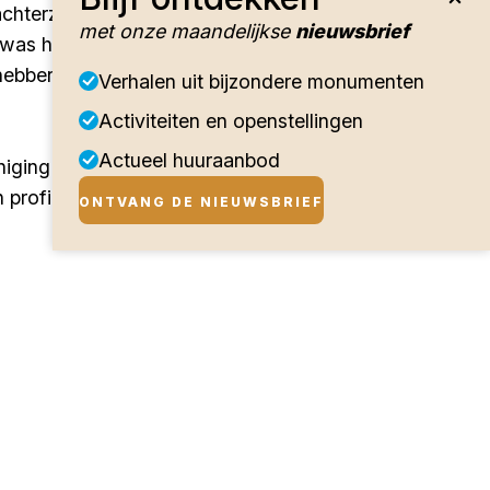
hterzijde ingekort zijn. De
met onze maandelijkse
nieuwsbrief
d was het huis eigendom van de
hebben gedaan als raadhuis.
Verhalen uit bijzondere monumenten
Activiteiten en openstellingen
Actueel huuraanbod
eniging Hendrick de Keyser in
profiel- en tandlijst. Boven de
ONTVANG DE NIEUWSBRIEF
vel vermeldt naast het jaartal
 contour.