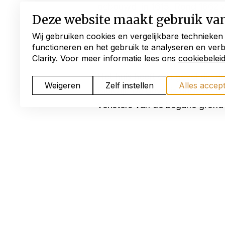
gebouwd, in 1615. Rond 1662 we
Deze website maakt gebruik va
oostelijke dwarsarm van de ker
stad. Vermoedelijk was op de 
Wij gebruiken cookies en vergelijkbare technieken
functioneren en het gebruik te analyseren en ver
Hier zijn echter geen bronnen 
Clarity. Voor meer informatie lees ons
cookiebelei
Het huis heeft een gevel die d
Weigeren
Zelf instellen
Alles accep
Blokzijl. De gevel is uitgevoe
vensters van de begane grond z
Oorspronkelijk zal het huis ee
1615 ook het jaar 1810. Toen 